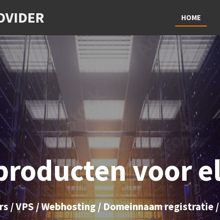
OVIDER
HOME
producten voor e
s / VPS / Webhosting / Domeinnaam registratie /