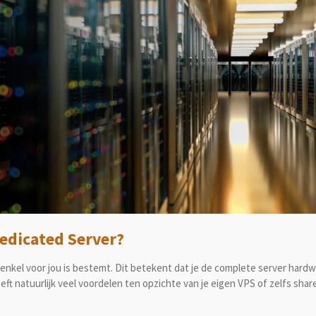
edicated Server?
enkel voor jou is bestemt.
Dit betekent dat je de complete server har
eeft natuurlijk veel voordelen ten opzichte van je eigen VPS of zelfs sha