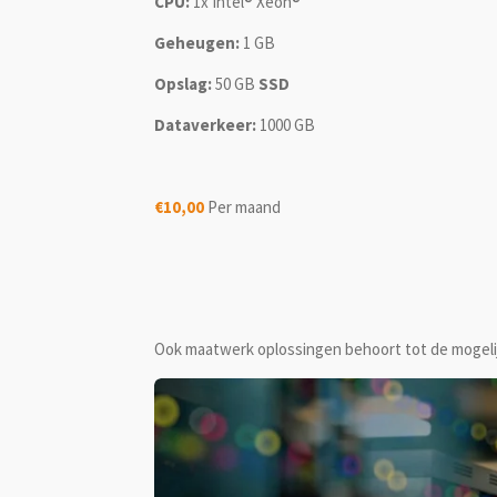
CPU:
1x Intel® Xeon®
Geheugen:
1 GB
Opslag:
50 GB
SSD
Dataverkeer:
1000 GB
€10,00
Per maand
Ook maatwerk oplossingen behoort tot de mogelij