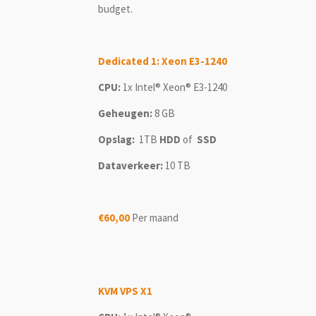
budget.
Dedicated 1: Xeon E3-1240
CPU:
1x Intel® Xeon® E3-1240
Geheugen:
8 GB
Opslag:
1TB
HDD
of
SSD
Dataverkeer:
10 TB
€60,00
Per maand
KVM VPS X1