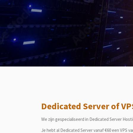
Dedicated Server of VP
We zijn gespecialiseerd in Dedicated Server Host
Je hebt al Dedicated Server vanaf €60 een VPS van