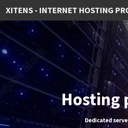
Ga
XITENS - INTERNET HOSTING PR
direct
naar
de
hoofdinhoud
Hosting 
Dedicated server